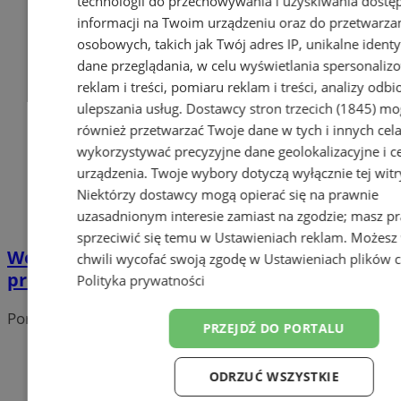
technologii do przechowywania i uzyskiwania dostę
informacji na Twoim urządzeniu oraz do przetwarza
osobowych, takich jak Twój adres IP, unikalne identyf
dane przeglądania, w celu wyświetlania spersonali
reklam i treści, pomiaru reklam i treści, analizy odb
ulepszania usług.
Dostawcy stron trzecich (1845)
mo
również przetwarzać Twoje dane w tych i innych cel
wykorzystywać precyzyjne dane geolokalizacyjne i c
urządzenia. Twoje wybory dotyczą wyłącznie tej witr
Niektórzy dostawcy mogą opierać się na prawnie
uzasadnionym interesie zamiast na zgodzie; masz p
sprzeciwić się temu w
Ustawieniach reklam
. Możesz
Wodzisław Śląski zagra z WOŚP: sprawdź
chwili wycofać swoją zgodę w
Ustawieniach plików 
program finału
Polityka prywatności
Portal należy do sieci
PRZEJDŹ DO PORTALU
ODRZUĆ WSZYSTKIE