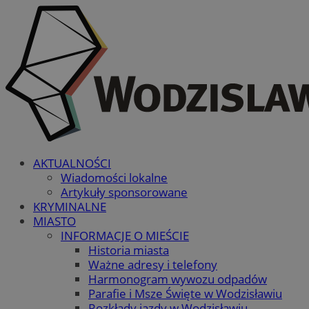
AKTUALNOŚCI
Wiadomości lokalne
Artykuły sponsorowane
KRYMINALNE
MIASTO
INFORMACJE O MIEŚCIE
Historia miasta
Ważne adresy i telefony
Harmonogram wywozu odpadów
Parafie i Msze Święte w Wodzisławiu
Rozkłady jazdy w Wodzisławiu