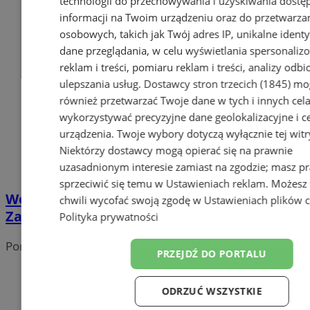
technologii do przechowywania i uzyskiwania dostę
informacji na Twoim urządzeniu oraz do przetwarza
osobowych, takich jak Twój adres IP, unikalne identyf
dane przeglądania, w celu wyświetlania spersonali
reklam i treści, pomiaru reklam i treści, analizy odb
ulepszania usług.
Dostawcy stron trzecich (1845)
mo
również przetwarzać Twoje dane w tych i innych cel
wykorzystywać precyzyjne dane geolokalizacyjne i c
urządzenia. Twoje wybory dotyczą wyłącznie tej witr
Niektórzy dostawcy mogą opierać się na prawnie
uzasadnionym interesie zamiast na zgodzie; masz p
sprzeciwić się temu w
Ustawieniach reklam
. Możesz
Wodzisławskie łabędzie wróciły do Parku
chwili wycofać swoją zgodę w
Ustawieniach plików 
Zamkowego – zobacz, jak je dokarmiać!
Polityka prywatności
Portal należy do sieci
PRZEJDŹ DO PORTALU
ODRZUĆ WSZYSTKIE