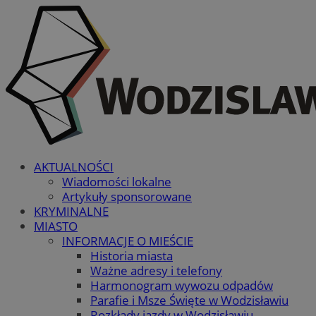
AKTUALNOŚCI
Wiadomości lokalne
Artykuły sponsorowane
KRYMINALNE
MIASTO
INFORMACJE O MIEŚCIE
Historia miasta
Ważne adresy i telefony
Harmonogram wywozu odpadów
Parafie i Msze Święte w Wodzisławiu
Rozkłady jazdy w Wodzisławiu