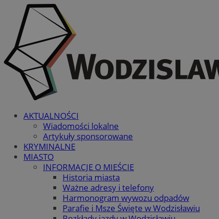
AKTUALNOŚCI
Wiadomości lokalne
Artykuły sponsorowane
KRYMINALNE
MIASTO
INFORMACJE O MIEŚCIE
Historia miasta
Ważne adresy i telefony
Harmonogram wywozu odpadów
Parafie i Msze Święte w Wodzisławiu
Rozkłady jazdy w Wodzisławiu