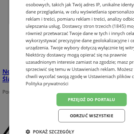
osobowych, takich jak Twój adres IP, unikalne identyf
dane przeglądania, w celu wyświetlania spersonali
reklam i treści, pomiaru reklam i treści, analizy odb
ulepszania usług.
Dostawcy stron trzecich (1845)
mo
również przetwarzać Twoje dane w tych i innych cel
wykorzystywać precyzyjne dane geolokalizacyjne i c
urządzenia. Twoje wybory dotyczą wyłącznie tej witr
Niektórzy dostawcy mogą opierać się na prawnie
uzasadnionym interesie zamiast na zgodzie; masz p
sprzeciwić się temu w
Ustawieniach reklam
. Możesz
Nowa rola prezydenta Wodzisławia
chwili wycofać swoją zgodę w
Ustawieniach plików 
Śląskiego – współprzewodniczący KWRiST
Polityka prywatności
Portal należy do sieci
PRZEJDŹ DO PORTALU
ODRZUĆ WSZYSTKIE
POKAŻ SZCZEGÓŁY