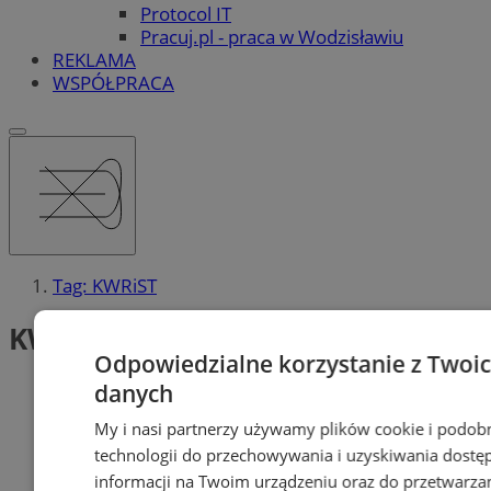
Protocol IT
Pracuj.pl - praca w Wodzisławiu
REKLAMA
WSPÓŁPRACA
Tag: KWRiST
KWRiST (1)
Odpowiedzialne korzystanie z Twoi
danych
My i nasi partnerzy używamy plików cookie i podob
technologii do przechowywania i uzyskiwania dostę
informacji na Twoim urządzeniu oraz do przetwarza