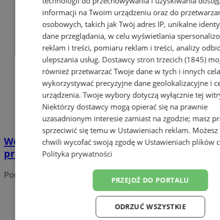
technologii do przechowywania i uzyskiwania dostę
informacji na Twoim urządzeniu oraz do przetwarza
osobowych, takich jak Twój adres IP, unikalne identyf
dane przeglądania, w celu wyświetlania spersonali
reklam i treści, pomiaru reklam i treści, analizy odb
ulepszania usług.
Dostawcy stron trzecich (1845)
mo
również przetwarzać Twoje dane w tych i innych cel
wykorzystywać precyzyjne dane geolokalizacyjne i c
urządzenia. Twoje wybory dotyczą wyłącznie tej witr
Niektórzy dostawcy mogą opierać się na prawnie
uzasadnionym interesie zamiast na zgodzie; masz p
sprzeciwić się temu w
Ustawieniach reklam
. Możesz
Wodzisław Śląski zagra z WOŚP: sprawdź
chwili wycofać swoją zgodę w
Ustawieniach plików 
program finału
Polityka prywatności
Portal należy do sieci
PRZEJDŹ DO PORTALU
ODRZUĆ WSZYSTKIE