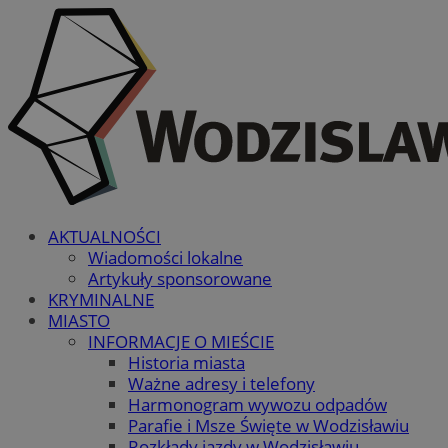
AKTUALNOŚCI
Wiadomości lokalne
Artykuły sponsorowane
KRYMINALNE
MIASTO
INFORMACJE O MIEŚCIE
Historia miasta
Ważne adresy i telefony
Harmonogram wywozu odpadów
Parafie i Msze Święte w Wodzisławiu
Rozkłady jazdy w Wodzisławiu