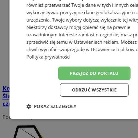
również przetwarzać Twoje dane w tych i innych cel
wykorzystywać precyzyjne dane geolokalizacyjne i c
urządzenia. Twoje wybory dotyczą wyłącznie tej witr
Niektórzy dostawcy mogą opierać się na prawnie
uzasadnionym interesie zamiast na zgodzie; masz p
sprzeciwić się temu w
Ustawieniach reklam
. Możesz
chwili wycofać swoją zgodę w
Ustawieniach plików 
Polityka prywatności
PRZEJDŹ DO PORTALU
Koszykówka 3x3 powraca do Wodzisławia
ODRZUĆ WSZYSTKIE
Śląskiego. Zarezerwuj termin na 13
czerwca!
POKAŻ SZCZEGÓŁY
Portal należy do sieci
Niezbędne
Wydajność
Target