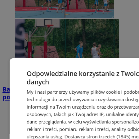
Odpowiedzialne korzystanie z Twoi
danych
Basket na Wzgórzach po raz drugi. Drużyny
My i nasi partnerzy używamy plików cookie i podob
powalczą już 13 czerwca
technologii do przechowywania i uzyskiwania dostę
informacji na Twoim urządzeniu oraz do przetwarza
osobowych, takich jak Twój adres IP, unikalne identyf
dane przeglądania, w celu wyświetlania spersonali
reklam i treści, pomiaru reklam i treści, analizy odb
ulepszania usług.
Dostawcy stron trzecich (1845)
mo