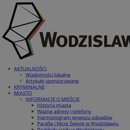
AKTUALNOŚCI
Wiadomości lokalne
Artykuły sponsorowane
KRYMINALNE
MIASTO
INFORMACJE O MIEŚCIE
Historia miasta
Ważne adresy i telefony
Harmonogram wywozu odpadów
Parafie i Msze Święte w Wodzisławiu
Rozkłady jazdy w Wodzisławiu