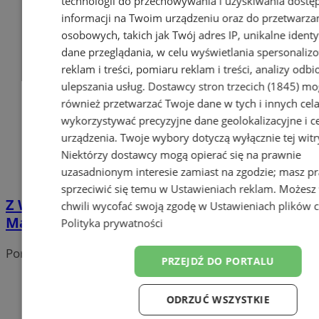
technologii do przechowywania i uzyskiwania dostę
informacji na Twoim urządzeniu oraz do przetwarza
osobowych, takich jak Twój adres IP, unikalne identyf
dane przeglądania, w celu wyświetlania spersonali
reklam i treści, pomiaru reklam i treści, analizy odb
ulepszania usług.
Dostawcy stron trzecich (1845)
mo
również przetwarzać Twoje dane w tych i innych cel
wykorzystywać precyzyjne dane geolokalizacyjne i c
urządzenia. Twoje wybory dotyczą wyłącznie tej witr
Niektórzy dostawcy mogą opierać się na prawnie
uzasadnionym interesie zamiast na zgodzie; masz p
sprzeciwić się temu w
Ustawieniach reklam
. Możesz
Z Wodzisławia Śląskiego na szczyty świata –
chwili wycofać swoją zgodę w
Ustawieniach plików 
Mateusz zdobywa Koronę Ziemi
Polityka prywatności
Portal należy do sieci
PRZEJDŹ DO PORTALU
ODRZUĆ WSZYSTKIE