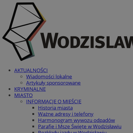
AKTUALNOŚCI
Wiadomości lokalne
Artykuły sponsorowane
KRYMINALNE
MIASTO
INFORMACJE O MIEŚCIE
Historia miasta
Ważne adresy i telefony
Harmonogram wywozu odpadów
Parafie i Msze Święte w Wodzisławiu
Rozkłady jazdy w Wodzisławiu