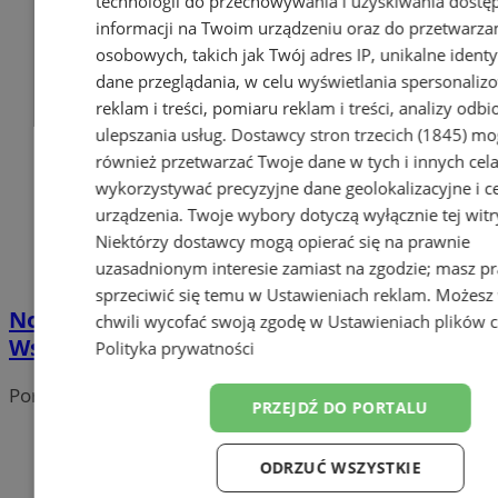
technologii do przechowywania i uzyskiwania dostę
informacji na Twoim urządzeniu oraz do przetwarza
osobowych, takich jak Twój adres IP, unikalne identyf
dane przeglądania, w celu wyświetlania spersonali
reklam i treści, pomiaru reklam i treści, analizy odb
ulepszania usług.
Dostawcy stron trzecich (1845)
mo
również przetwarzać Twoje dane w tych i innych cel
wykorzystywać precyzyjne dane geolokalizacyjne i c
urządzenia. Twoje wybory dotyczą wyłącznie tej witr
Niektórzy dostawcy mogą opierać się na prawnie
uzasadnionym interesie zamiast na zgodzie; masz p
sprzeciwić się temu w
Ustawieniach reklam
. Możesz
Nowy rozdział w historii muzeum.
chwili wycofać swoją zgodę w
Ustawieniach plików 
Współpraca z Akademią Sztuk Pięknych
Polityka prywatności
Portal należy do sieci
PRZEJDŹ DO PORTALU
ODRZUĆ WSZYSTKIE