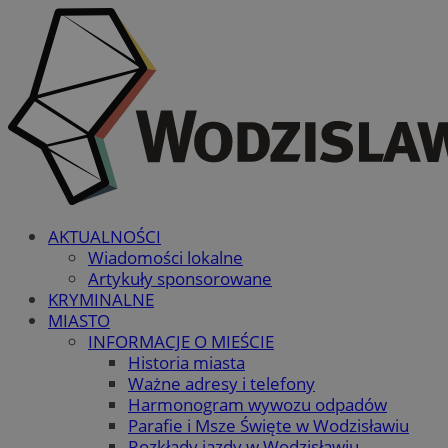
AKTUALNOŚCI
Wiadomości lokalne
Artykuły sponsorowane
KRYMINALNE
MIASTO
INFORMACJE O MIEŚCIE
Historia miasta
Ważne adresy i telefony
Harmonogram wywozu odpadów
Parafie i Msze Święte w Wodzisławiu
Rozkłady jazdy w Wodzisławiu