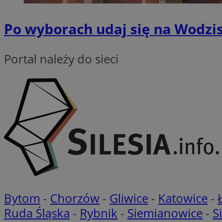
suid
Po wyborach udaj się na Wodzis
Nazwa
Portal należy do sieci
Pro
Nazwa
Nazwa
Do
Nazwa
ustat_bzgfew1atv22
sa-user-id
google_push
.bi
ustat_5m903178nn
pb_rtb_ev_part
ustat_cc225t1gm
ustat_uai24kaxgd3
_tracker
ustat_rwjcp6gvtp7
ustat_nq9fkmluith
__eoi
_fbp
__mguid_
_ga
tuuid_lu
Bytom
-
Chorzów
-
Gliwice
-
Katowice
-
Ruda Śląska
-
Rybnik
-
Siemianowice
-
S