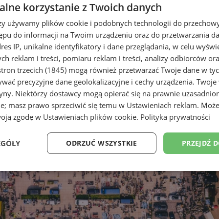
lne korzystanie z Twoich danych
rzy używamy plików cookie i podobnych technologii do przechow
ępu do informacji na Twoim urządzeniu oraz do przetwarzania 
dres IP, unikalne identyfikatory i dane przeglądania, w celu wyświ
h reklam i treści, pomiaru reklam i treści, analizy odbiorców or
tron trzecich (1845)
mogą również przetwarzać Twoje dane w tych
wać precyzyjne dane geolokalizacyjne i cechy urządzenia. Twoje
 cykliczne wydarzenie powraca 
tryny. Niektórzy dostawcy mogą opierać się na prawnie uzasadnio
ie; masz prawo sprzeciwić się temu w
Ustawieniach reklam
. Może
woją zgodę w
Ustawieniach plików cookie
.
Polityka prywatności
EGÓŁY
ODRZUĆ WSZYSTKIE
PRZEJDŹ 
Wydajność
Targetowanie
Funkcjonalność
Ni