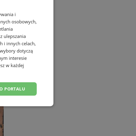
ywania i
danych osobowych,
etlania
az ulepszania
 i innych celach,
 wybory dotyczą
w 2026 roku
nym interesie
sz w każdej
DO PORTALU
esklasyfikowane