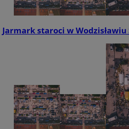
li_gc
__Secure-ROLLOU
Jarmark staroci w Wodzisławiu 
CookieScriptConse
VISITOR_PRIVACY_