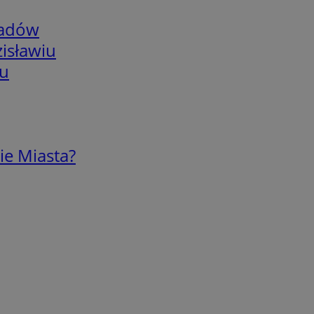
adów
isławiu
iu
ie Miasta?