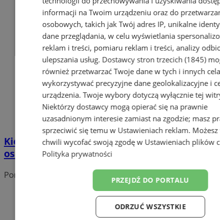
technologii do przechowywania i uzyskiwania dostę
informacji na Twoim urządzeniu oraz do przetwarza
osobowych, takich jak Twój adres IP, unikalne identyf
dane przeglądania, w celu wyświetlania spersonali
reklam i treści, pomiaru reklam i treści, analizy odb
ulepszania usług.
Dostawcy stron trzecich (1845)
mo
również przetwarzać Twoje dane w tych i innych cel
wykorzystywać precyzyjne dane geolokalizacyjne i c
urządzenia. Twoje wybory dotyczą wyłącznie tej witr
Niektórzy dostawcy mogą opierać się na prawnie
uzasadnionym interesie zamiast na zgodzie; masz p
sprzeciwić się temu w
Ustawieniach reklam
. Możesz
Kiedy zatrudnić inspektora danych
chwili wycofać swoją zgodę w
Ustawieniach plików 
osobowych?
Polityka prywatności
Portal należy do sieci
PRZEJDŹ DO PORTALU
ODRZUĆ WSZYSTKIE