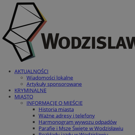
AKTUALNOŚCI
Wiadomości lokalne
Artykuły sponsorowane
KRYMINALNE
MIASTO
INFORMACJE O MIEŚCIE
Historia miasta
Ważne adresy i telefony
Harmonogram wywozu odpadów
Parafie i Msze Święte w Wodzisławiu
Rozkłady jazdy w Wodzisławiu