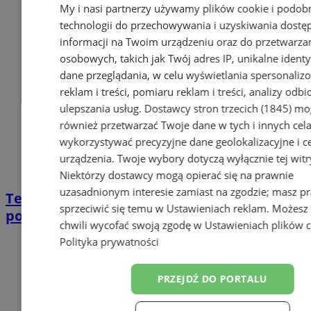
My i nasi partnerzy używamy plików cookie i podob
technologii do przechowywania i uzyskiwania dostę
informacji na Twoim urządzeniu oraz do przetwarza
osobowych, takich jak Twój adres IP, unikalne identyf
dane przeglądania, w celu wyświetlania spersonali
reklam i treści, pomiaru reklam i treści, analizy odb
ulepszania usług.
Dostawcy stron trzecich (1845)
mo
również przetwarzać Twoje dane w tych i innych cel
wykorzystywać precyzyjne dane geolokalizacyjne i c
urządzenia. Twoje wybory dotyczą wyłącznie tej witr
Niektórzy dostawcy mogą opierać się na prawnie
uzasadnionym interesie zamiast na zgodzie; masz p
Telefon Zaufania dla Dzieci i Młodzieży –
sprzeciwić się temu w
Ustawieniach reklam
. Możesz
pomoc przez całą dobę
chwili wycofać swoją zgodę w
Ustawieniach plików 
Polityka prywatności
PRZEJDŹ DO PORTALU