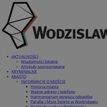
AKTUALNOŚCI
Wiadomości lokalne
Artykuły sponsorowane
KRYMINALNE
MIASTO
INFORMACJE O MIEŚCIE
Historia miasta
Ważne adresy i telefony
Harmonogram wywozu odpadów
Parafie i Msze Święte w Wodzisławiu
Rozkłady jazdy w Wodzisławiu