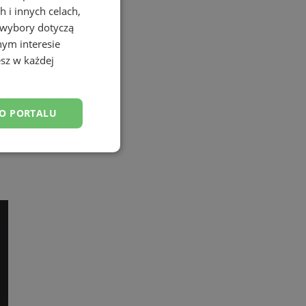
 i innych celach,
 wybory dotyczą
nym interesie
sz w każdej
DO PORTALU
esklasyfikowane
ane
owanie użytkownika i
j.