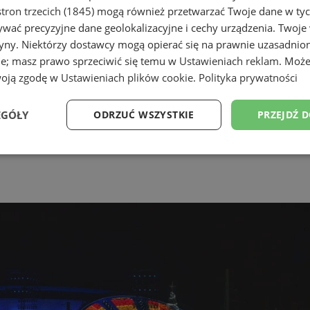
tron trzecich (1845)
mogą również przetwarzać Twoje dane w tych
wać precyzyjne dane geolokalizacyjne i cechy urządzenia. Twoje
tryny. Niektórzy dostawcy mogą opierać się na prawnie uzasadnio
ie; masz prawo sprzeciwić się temu w
Ustawieniach reklam
. Może
woją zgodę w
Ustawieniach plików cookie
.
Polityka prywatności
EGÓŁY
ODRZUĆ WSZYSTKIE
PRZEJDŹ 
Wydajność
Targetowanie
Funkcjonalność
Ni
ezbędne
Wydajność
Targetowanie
Funkcjonalność
Niesklasyfikow
ie umożliwiają korzystanie z podstawowych funkcji strony internetowej, takich jak log
Bez niezbędnych plików cookie nie można prawidłowo korzystać ze strony internetowe