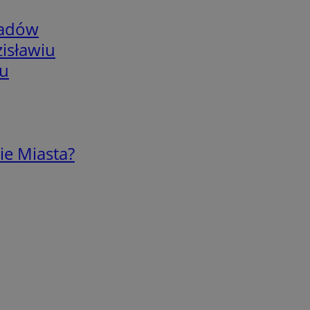
adów
isławiu
iu
ie Miasta?