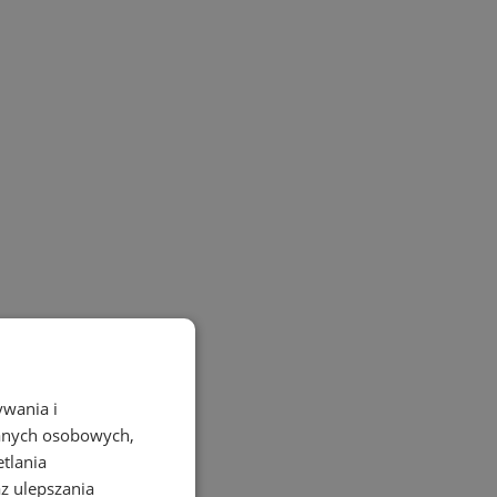
ywania i
danych osobowych,
etlania
az ulepszania