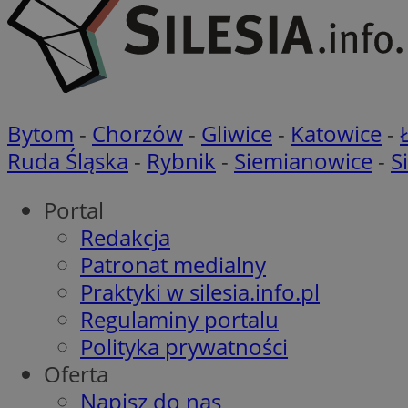
CookieScriptConse
Bytom
-
Chorzów
-
Gliwice
-
Katowice
-
Ruda Śląska
-
Rybnik
-
Siemianowice
-
S
VISITOR_PRIVACY_
Portal
Redakcja
Patronat medialny
Praktyki w silesia.info.pl
suid
Regulaminy portalu
Polityka prywatności
Oferta
Nazwa
Pro
Napisz do nas
Nazwa
Nazwa
Do