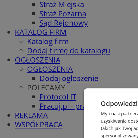
Straż Miejska
Straż Pożarna
Sąd Rejonowy
KATALOG FIRM
Katalog firm
Dodaj firmę do katalogu
OGŁOSZENIA
OGŁOSZENIA
Dodaj ogłoszenie
POLECAMY
Protocol IT
Odpowiedzia
Pracuj.pl - praca w Wodzisła
REKLAMA
My i nasi partne
uzyskiwania dost
WSPÓŁPRACA
takich jak Twój a
spersonalizowanyc