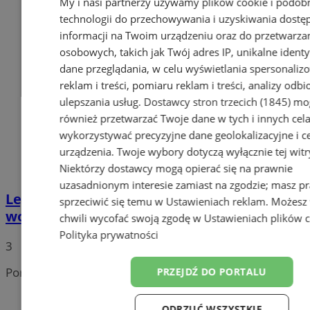
My i nasi partnerzy używamy plików cookie i podob
technologii do przechowywania i uzyskiwania dostę
informacji na Twoim urządzeniu oraz do przetwarza
osobowych, takich jak Twój adres IP, unikalne identyf
dane przeglądania, w celu wyświetlania spersonali
reklam i treści, pomiaru reklam i treści, analizy odb
ulepszania usług.
Dostawcy stron trzecich (1845)
mo
również przetwarzać Twoje dane w tych i innych cel
wykorzystywać precyzyjne dane geolokalizacyjne i c
urządzenia. Twoje wybory dotyczą wyłącznie tej witr
Niektórzy dostawcy mogą opierać się na prawnie
uzasadnionym interesie zamiast na zgodzie; masz p
Legendarny Ikarus wyjedzie na
sprzeciwić się temu w
Ustawieniach reklam
. Możesz
wodzisławskie ulice
chwili wycofać swoją zgodę w
Ustawieniach plików 
Polityka prywatności
3
Portal należy do sieci
PRZEJDŹ DO PORTALU
ODRZUĆ WSZYSTKIE