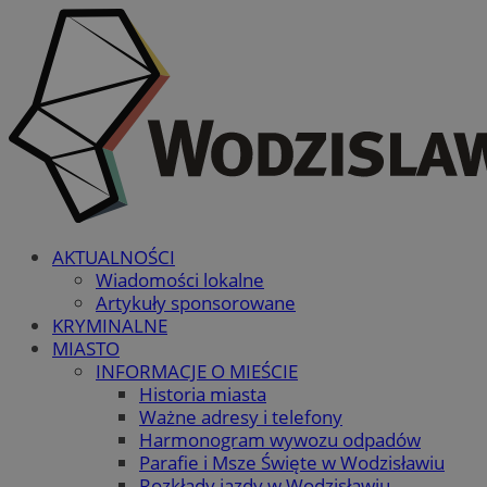
AKTUALNOŚCI
Wiadomości lokalne
Artykuły sponsorowane
KRYMINALNE
MIASTO
INFORMACJE O MIEŚCIE
Historia miasta
Ważne adresy i telefony
Harmonogram wywozu odpadów
Parafie i Msze Święte w Wodzisławiu
Rozkłady jazdy w Wodzisławiu