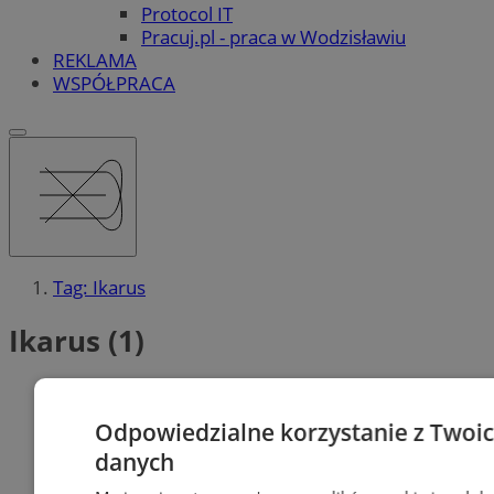
Protocol IT
Pracuj.pl - praca w Wodzisławiu
REKLAMA
WSPÓŁPRACA
Tag: Ikarus
Ikarus (1)
Odpowiedzialne korzystanie z Twoi
danych