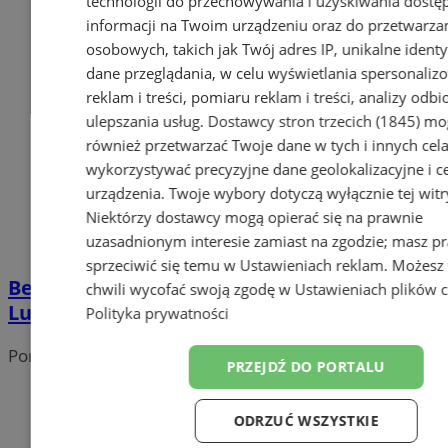
technologii do przechowywania i uzyskiwania dostę
informacji na Twoim urządzeniu oraz do przetwarza
osobowych, takich jak Twój adres IP, unikalne identyf
dane przeglądania, w celu wyświetlania spersonali
reklam i treści, pomiaru reklam i treści, analizy odb
ulepszania usług.
Dostawcy stron trzecich (1845)
mo
również przetwarzać Twoje dane w tych i innych cel
wykorzystywać precyzyjne dane geolokalizacyjne i c
urządzenia. Twoje wybory dotyczą wyłącznie tej witr
Niektórzy dostawcy mogą opierać się na prawnie
uzasadnionym interesie zamiast na zgodzie; masz p
sprzeciwić się temu w
Ustawieniach reklam
. Możesz
Bezpłatna wycieczka na Grodzisko w
chwili wycofać swoją zgodę w
Ustawieniach plików 
Lubomi
Polityka prywatności
Portal należy do sieci
PRZEJDŹ DO PORTALU
ODRZUĆ WSZYSTKIE