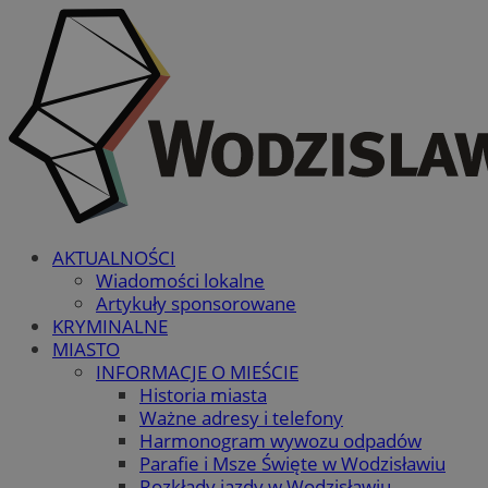
AKTUALNOŚCI
Wiadomości lokalne
Artykuły sponsorowane
KRYMINALNE
MIASTO
INFORMACJE O MIEŚCIE
Historia miasta
Ważne adresy i telefony
Harmonogram wywozu odpadów
Parafie i Msze Święte w Wodzisławiu
Rozkłady jazdy w Wodzisławiu