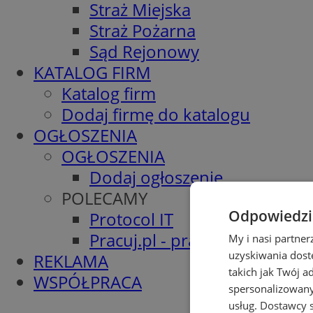
Straż Miejska
Straż Pożarna
Sąd Rejonowy
KATALOG FIRM
Katalog firm
Dodaj firmę do katalogu
OGŁOSZENIA
OGŁOSZENIA
Dodaj ogłoszenie
POLECAMY
Odpowiedzia
Protocol IT
Pracuj.pl - praca w Wodzisła
My i nasi partne
uzyskiwania dost
REKLAMA
takich jak Twój a
WSPÓŁPRACA
spersonalizowanyc
usług.
Dostawcy s