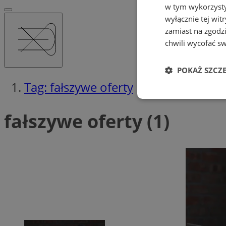
w tym wykorzysty
wyłącznie tej wi
zamiast na zgodz
chwili wycofać s
POKAŻ SZCZ
Tag: fałszywe oferty
Niezbędne
fałszywe oferty (1)
Ni
Niezbędne pliki cook
zarządzanie kontem. 
Nazwa