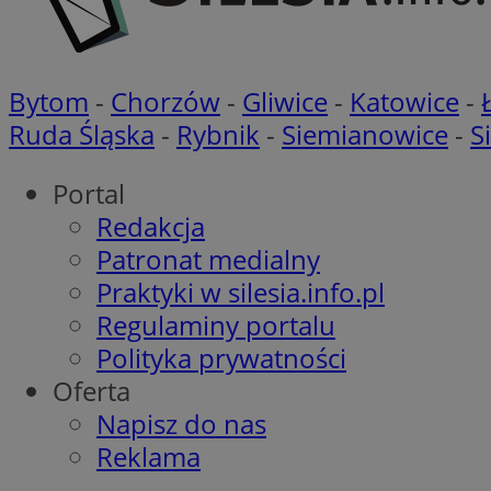
CookieScriptConse
Bytom
-
Chorzów
-
Gliwice
-
Katowice
-
Ruda Śląska
-
Rybnik
-
Siemianowice
-
S
VISITOR_PRIVACY_
Portal
Redakcja
Patronat medialny
Praktyki w silesia.info.pl
Regulaminy portalu
suid
Polityka prywatności
Oferta
Napisz do nas
Nazwa
Pro
Reklama
Nazwa
Nazwa
Do
Nazwa
ustat_bzgfew1atv22