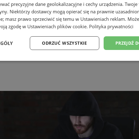
wać precyzyjne dane geolokalizacyjne i cechy urządzenia. Twoje
tryny. Niektórzy dostawcy mogą opierać się na prawnie uzasadnio
ie; masz prawo sprzeciwić się temu w
Ustawieniach reklam
. Może
woją zgodę w
Ustawieniach plików cookie
.
Polityka prywatności
EGÓŁY
ODRZUĆ WSZYSTKIE
PRZEJDŹ 
Wydajność
Targetowanie
Funkcjonalność
Ni
ezbędne
Wydajność
Targetowanie
Funkcjonalność
Niesklasyfikow
ie umożliwiają korzystanie z podstawowych funkcji strony internetowej, takich jak log
Bez niezbędnych plików cookie nie można prawidłowo korzystać ze strony internetowe
Okres
Provider
/
Domena
Opis
przechowywania