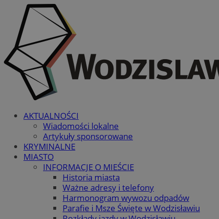
AKTUALNOŚCI
Wiadomości lokalne
Artykuły sponsorowane
KRYMINALNE
MIASTO
INFORMACJE O MIEŚCIE
Historia miasta
Ważne adresy i telefony
Harmonogram wywozu odpadów
Parafie i Msze Święte w Wodzisławiu
Rozkłady jazdy w Wodzisławiu