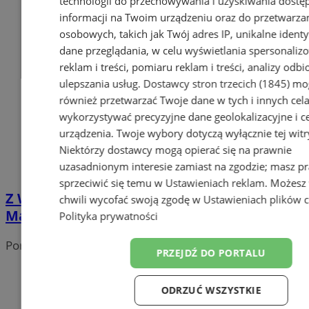
technologii do przechowywania i uzyskiwania dostę
informacji na Twoim urządzeniu oraz do przetwarza
osobowych, takich jak Twój adres IP, unikalne identyf
dane przeglądania, w celu wyświetlania spersonali
reklam i treści, pomiaru reklam i treści, analizy odb
ulepszania usług.
Dostawcy stron trzecich (1845)
mo
również przetwarzać Twoje dane w tych i innych cel
wykorzystywać precyzyjne dane geolokalizacyjne i c
urządzenia. Twoje wybory dotyczą wyłącznie tej witr
Niektórzy dostawcy mogą opierać się na prawnie
uzasadnionym interesie zamiast na zgodzie; masz p
sprzeciwić się temu w
Ustawieniach reklam
. Możesz
Z Wodzisławia Śląskiego na szczyty świata –
chwili wycofać swoją zgodę w
Ustawieniach plików 
Mateusz zdobywa Koronę Ziemi
Polityka prywatności
Portal należy do sieci
PRZEJDŹ DO PORTALU
ODRZUĆ WSZYSTKIE