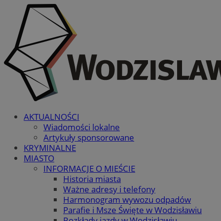
AKTUALNOŚCI
Wiadomości lokalne
Artykuły sponsorowane
KRYMINALNE
MIASTO
INFORMACJE O MIEŚCIE
Historia miasta
Ważne adresy i telefony
Harmonogram wywozu odpadów
Parafie i Msze Święte w Wodzisławiu
Rozkłady jazdy w Wodzisławiu