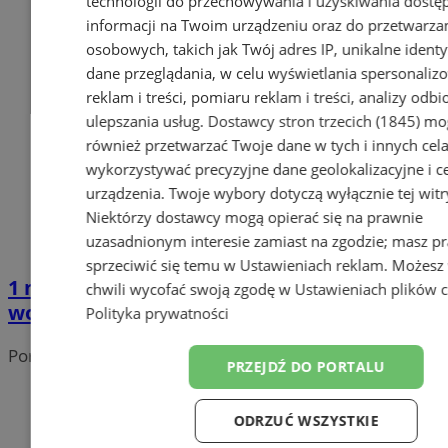
technologii do przechowywania i uzyskiwania dostę
informacji na Twoim urządzeniu oraz do przetwarza
osobowych, takich jak Twój adres IP, unikalne identyf
dane przeglądania, w celu wyświetlania spersonali
reklam i treści, pomiaru reklam i treści, analizy odb
ulepszania usług.
Dostawcy stron trzecich (1845)
mo
również przetwarzać Twoje dane w tych i innych cel
wykorzystywać precyzyjne dane geolokalizacyjne i c
urządzenia. Twoje wybory dotyczą wyłącznie tej witr
Niektórzy dostawcy mogą opierać się na prawnie
uzasadnionym interesie zamiast na zgodzie; masz p
sprzeciwić się temu w
Ustawieniach reklam
. Możesz
1 marca przerwa w dostawie wody na
chwili wycofać swoją zgodę w
Ustawieniach plików 
wodzisławskich ulicach
Polityka prywatności
Portal należy do sieci
PRZEJDŹ DO PORTALU
ODRZUĆ WSZYSTKIE