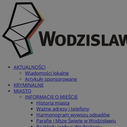
AKTUALNOŚCI
Wiadomości lokalne
Artykuły sponsorowane
KRYMINALNE
MIASTO
INFORMACJE O MIEŚCIE
Historia miasta
Ważne adresy i telefony
Harmonogram wywozu odpadów
Parafie i Msze Święte w Wodzisławiu
Rozkłady jazdy w Wodzisławiu