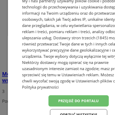
My i nasi partnerzy używamy plików cookie i podob
technologii do przechowywania i uzyskiwania dostę
informacji na Twoim urządzeniu oraz do przetwarza
osobowych, takich jak Twój adres IP, unikalne identyf
dane przeglądania, w celu wyświetlania spersonali
reklam i treści, pomiaru reklam i treści, analizy odb
ulepszania usług.
Dostawcy stron trzecich (1845)
mo
również przetwarzać Twoje dane w tych i innych cel
wykorzystywać precyzyjne dane geolokalizacyjne i c
urządzenia. Twoje wybory dotyczą wyłącznie tej witr
Niektórzy dostawcy mogą opierać się na prawnie
uzasadnionym interesie zamiast na zgodzie; masz p
Motocykle i quady niszczą hałdę "Wrzosy" -
sprzeciwić się temu w
Ustawieniach reklam
. Możesz
wspólne działania policji i SRK
chwili wycofać swoją zgodę w
Ustawieniach plików 
Polityka prywatności
3
Portal należy do sieci
PRZEJDŹ DO PORTALU
ODRZUĆ WSZYSTKIE