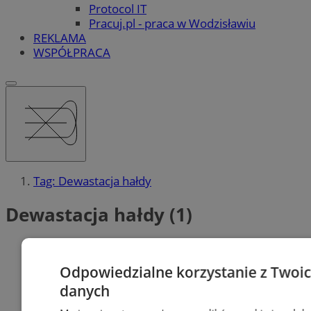
Protocol IT
Pracuj.pl - praca w Wodzisławiu
REKLAMA
WSPÓŁPRACA
Tag: Dewastacja hałdy
Dewastacja hałdy (1)
Odpowiedzialne korzystanie z Twoi
danych