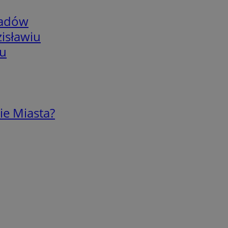
adów
isławiu
iu
ie Miasta?