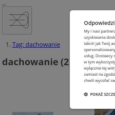
Odpowiedzia
My i nasi partne
uzyskiwania dost
Tag: dachowanie
takich jak Twój a
spersonalizowanyc
usług.
Dostawcy s
dachowanie (2)
w tym wykorzysty
wyłącznie tej wi
zamiast na zgodz
chwili wycofać s
POKAŻ SZCZ
Niezbędne