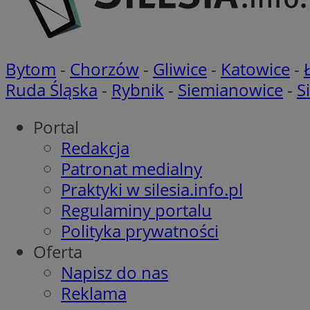
suid
Bytom
-
Chorzów
-
Gliwice
-
Katowice
-
Ruda Śląska
-
Rybnik
-
Siemianowice
-
S
Portal
Nazwa
Pro
Nazwa
Nazwa
Do
Redakcja
Nazwa
ustat_bzgfew1atv22
sa-user-id
google_push
.bi
Patronat medialny
ustat_5m903178nn
pb_rtb_ev_part
Praktyki w silesia.info.pl
ustat_cc225t1gm
Regulaminy portalu
ustat_uai24kaxgd3
_tracker
Polityka prywatności
ustat_rwjcp6gvtp7
Oferta
ustat_nq9fkmluith
__eoi
Napisz do nas
_fbp
__mguid_
Reklama
_ga
tuuid_lu