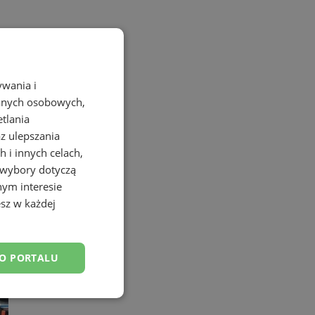
ywania i
danych osobowych,
etlania
az ulepszania
 i innych celach,
 wybory dotyczą
nym interesie
sz w każdej
DO PORTALU
esklasyfikowane