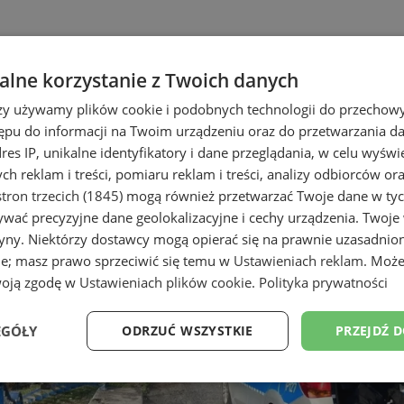
lne korzystanie z Twoich danych
rzy używamy plików cookie i podobnych technologii do przechow
ępu do informacji na Twoim urządzeniu oraz do przetwarzania 
dres IP, unikalne identyfikatory i dane przeglądania, w celu wyświ
h reklam i treści, pomiaru reklam i treści, analizy odbiorców or
tron trzecich (1845)
mogą również przetwarzać Twoje dane w tych
wać precyzyjne dane geolokalizacyjne i cechy urządzenia. Twoje
tryny. Niektórzy dostawcy mogą opierać się na prawnie uzasadnio
ie; masz prawo sprzeciwić się temu w
Ustawieniach reklam
. Może
woją zgodę w
Ustawieniach plików cookie
.
Polityka prywatności
EGÓŁY
ODRZUĆ WSZYSTKIE
PRZEJDŹ 
Wydajność
Targetowanie
Funkcjonalność
Ni