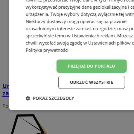
wykorzystywać precyzyjne dane geolokalizacyjne i c
urządzenia. Twoje wybory dotyczą wyłącznie tej witr
Niektórzy dostawcy mogą opierać się na prawnie
uzasadnionym interesie zamiast na zgodzie; masz p
sprzeciwić się temu w
Ustawieniach reklam
. Możesz
chwili wycofać swoją zgodę w
Ustawieniach plików 
Polityka prywatności
PRZEJDŹ DO PORTALU
ODRZUĆ WSZYSTKIE
Uroczystości Wszystkich Świętych: nowe
zasady ruchu w rejonie cmentarzy
POKAŻ SZCZEGÓŁY
Portal należy do sieci
Niezbędne
Wydajność
Target