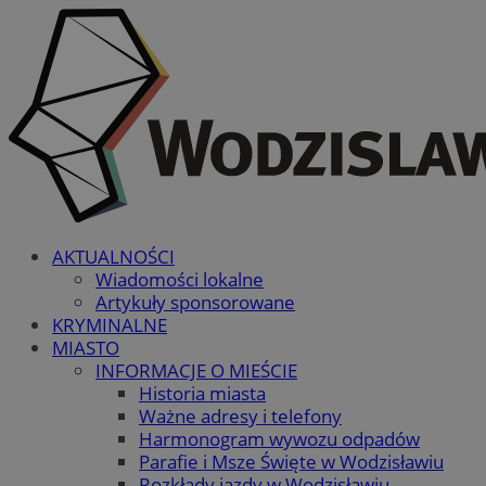
AKTUALNOŚCI
Wiadomości lokalne
Artykuły sponsorowane
KRYMINALNE
MIASTO
INFORMACJE O MIEŚCIE
Historia miasta
Ważne adresy i telefony
Harmonogram wywozu odpadów
Parafie i Msze Święte w Wodzisławiu
Rozkłady jazdy w Wodzisławiu