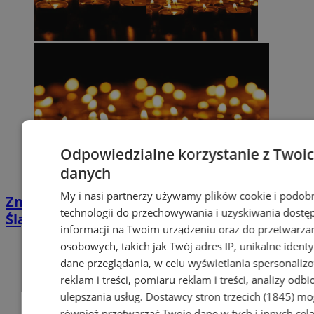
Odpowiedzialne korzystanie z Twoi
danych
My i nasi partnerzy używamy plików cookie i podob
Zmiany w organizacji ruchu w Wodzisławiu
technologii do przechowywania i uzyskiwania dostę
Śląskim na Dzień Wszystkich Świętych
informacji na Twoim urządzeniu oraz do przetwarza
osobowych, takich jak Twój adres IP, unikalne identyf
dane przeglądania, w celu wyświetlania spersonali
reklam i treści, pomiaru reklam i treści, analizy odb
ulepszania usług.
Dostawcy stron trzecich (1845)
mo
również przetwarzać Twoje dane w tych i innych cel