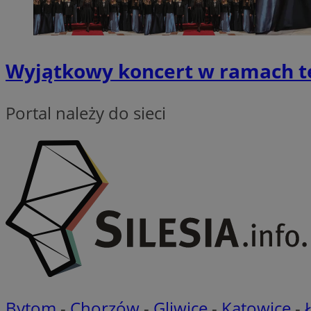
li_gc
Wyjątkowy koncert w ramach t
__Secure-ROLLOU
Portal należy do sieci
CookieScriptConse
VISITOR_PRIVACY_
Bytom
-
Chorzów
-
Gliwice
-
Katowice
-