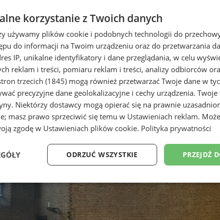
lne korzystanie z Twoich danych
rzy używamy plików cookie i podobnych technologii do przechow
ępu do informacji na Twoim urządzeniu oraz do przetwarzania 
dres IP, unikalne identyfikatory i dane przeglądania, w celu wyświ
h reklam i treści, pomiaru reklam i treści, analizy odbiorców or
tron trzecich (1845)
mogą również przetwarzać Twoje dane w tych
wać precyzyjne dane geolokalizacyjne i cechy urządzenia. Twoje
tryny. Niektórzy dostawcy mogą opierać się na prawnie uzasadnio
ie; masz prawo sprzeciwić się temu w
Ustawieniach reklam
. Może
woją zgodę w
Ustawieniach plików cookie
.
Polityka prywatności
EGÓŁY
ODRZUĆ WSZYSTKIE
PRZEJDŹ 
Wydajność
Targetowanie
Funkcjonalność
Ni