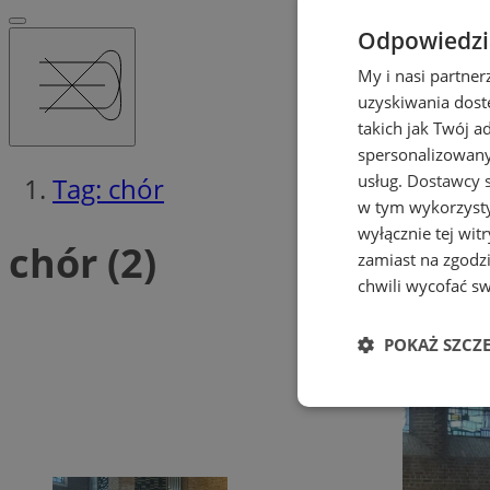
Odpowiedzia
My i nasi partne
uzyskiwania dost
takich jak Twój a
spersonalizowanyc
usług.
Dostawcy s
Tag: chór
w tym wykorzysty
wyłącznie tej wi
chór (2)
zamiast na zgodz
chwili wycofać s
POKAŻ SZCZ
Niezbędne