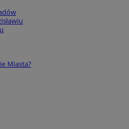
adów
isławiu
iu
ie Miasta?