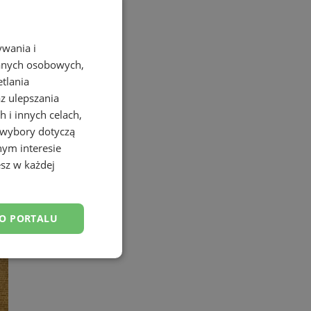
ywania i
danych osobowych,
etlania
az ulepszania
 i innych celach,
 wybory dotyczą
nym interesie
sz w każdej
DO PORTALU
esklasyfikowane