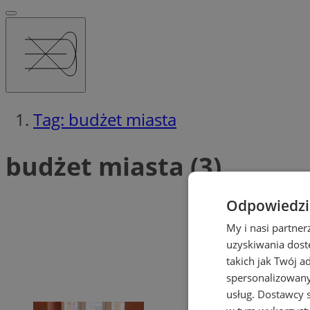
Tag: budżet miasta
budżet miasta (3)
Odpowiedzia
My i nasi partne
uzyskiwania dost
takich jak Twój a
spersonalizowanyc
usług.
Dostawcy s