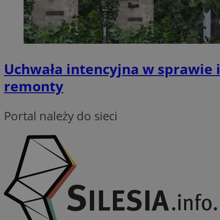
CookieScriptConse
Uchwała intencyjna w sprawie 
VISITOR_PRIVACY_
remonty
Portal należy do sieci
suid
Nazwa
Pro
Nazwa
Nazwa
Do
Nazwa
ustat_bzgfew1atv22
sa-user-id
google_push
.bi