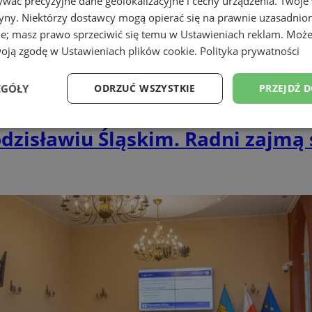
wać precyzyjne dane geolokalizacyjne i cechy urządzenia. Twoje
tryny. Niektórzy dostawcy mogą opierać się na prawnie uzasadnio
ie; masz prawo sprzeciwić się temu w
Ustawieniach reklam
. Może
woją zgodę w
Ustawieniach plików cookie
.
Polityka prywatności
EGÓŁY
ODRZUĆ WSZYSTKIE
PRZEJDŹ 
Wydajność
Targetowanie
Funkcjonalność
Ni
zisławiu Śląskim. Radni zajmą 
ezbędne
Wydajność
Targetowanie
Funkcjonalność
Niesklasyfikow
ie umożliwiają korzystanie z podstawowych funkcji strony internetowej, takich jak log
Bez niezbędnych plików cookie nie można prawidłowo korzystać ze strony internetowe
Okres
Provider
/
Domena
Opis
przechowywania