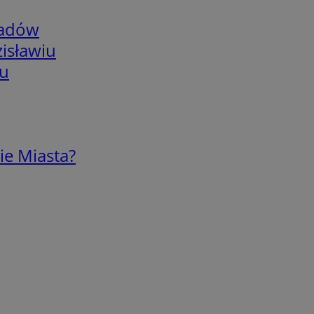
adów
isławiu
iu
ie Miasta?