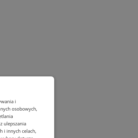
ywania i
danych osobowych,
etlania
az ulepszania
 i innych celach,