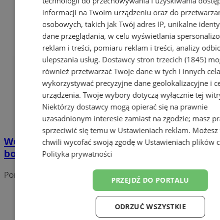
technologii do przechowywania i uzyskiwania dostę
informacji na Twoim urządzeniu oraz do przetwarza
osobowych, takich jak Twój adres IP, unikalne identyf
dane przeglądania, w celu wyświetlania spersonali
reklam i treści, pomiaru reklam i treści, analizy odb
ulepszania usług.
Dostawcy stron trzecich (1845)
mo
również przetwarzać Twoje dane w tych i innych cel
wykorzystywać precyzyjne dane geolokalizacyjne i c
urządzenia. Twoje wybory dotyczą wyłącznie tej witr
Niektórzy dostawcy mogą opierać się na prawnie
uzasadnionym interesie zamiast na zgodzie; masz p
sprzeciwić się temu w
Ustawieniach reklam
. Możesz
Wodzisławianie mogą składać wnioski o
chwili wycofać swoją zgodę w
Ustawieniach plików 
bon energetyczny!
Polityka prywatności
Portal należy do sieci
PRZEJDŹ DO PORTALU
ODRZUĆ WSZYSTKIE