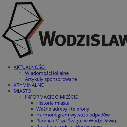
AKTUALNOŚCI
Wiadomości lokalne
Artykuły sponsorowane
KRYMINALNE
MIASTO
INFORMACJE O MIEŚCIE
Historia miasta
Ważne adresy i telefony
Harmonogram wywozu odpadów
Parafie i Msze Święte w Wodzisławiu
Rozkłady jazdy w Wodzisławiu