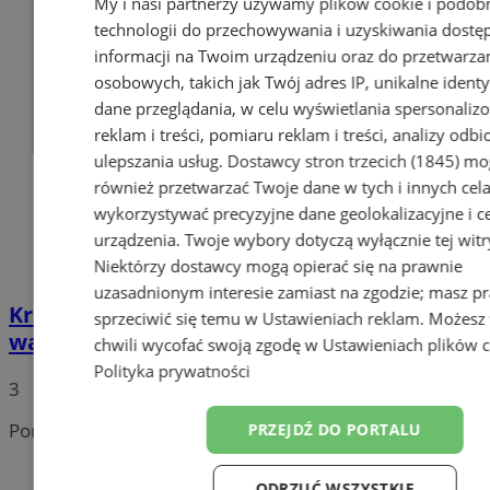
My i nasi partnerzy używamy plików cookie i podob
technologii do przechowywania i uzyskiwania dostę
informacji na Twoim urządzeniu oraz do przetwarza
osobowych, takich jak Twój adres IP, unikalne identyf
dane przeglądania, w celu wyświetlania spersonali
reklam i treści, pomiaru reklam i treści, analizy odb
ulepszania usług.
Dostawcy stron trzecich (1845)
mo
również przetwarzać Twoje dane w tych i innych cel
wykorzystywać precyzyjne dane geolokalizacyjne i c
urządzenia. Twoje wybory dotyczą wyłącznie tej witr
Niektórzy dostawcy mogą opierać się na prawnie
uzasadnionym interesie zamiast na zgodzie; masz p
Krok w stronę bezpieczeństwa – startują
sprzeciwić się temu w
Ustawieniach reklam
. Możesz
warsztaty samoobrony
chwili wycofać swoją zgodę w
Ustawieniach plików 
Polityka prywatności
3
Portal należy do sieci
PRZEJDŹ DO PORTALU
ODRZUĆ WSZYSTKIE