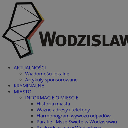
AKTUALNOŚCI
Wiadomości lokalne
Artykuły sponsorowane
KRYMINALNE
MIASTO
INFORMACJE O MIEŚCIE
Historia miasta
Ważne adresy i telefony
Harmonogram wywozu odpadów
Parafie i Msze Święte w Wodzisławiu
Rozkłady jazdy w Wodzisławiu