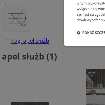
w tym wykorzysty
wyłącznie tej wi
zamiast na zgodz
chwili wycofać s
POKAŻ SZCZ
Tag: apel służb
Niezbędne
apel służb (1)
Ni
Niezbędne pliki cook
zarządzanie kontem. 
Nazwa