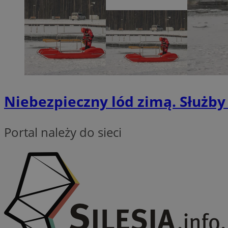
QeSessID
SessID
MvSessID
INGRESSCOOKIE
euds
Niebezpieczny lód zimą. Służb
__cf_bm
Portal należy do sieci
li_gc
__Secure-ROLLOU