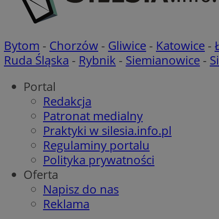
CookieScriptConse
Bytom
-
Chorzów
-
Gliwice
-
Katowice
-
Ruda Śląska
-
Rybnik
-
Siemianowice
-
S
VISITOR_PRIVACY_
Portal
Redakcja
Patronat medialny
Praktyki w silesia.info.pl
Regulaminy portalu
suid
Polityka prywatności
Oferta
Napisz do nas
Nazwa
Pro
Reklama
Nazwa
Nazwa
Do
Nazwa
ustat_bzgfew1atv22