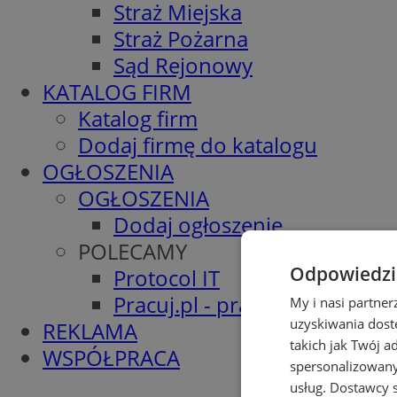
Straż Miejska
Straż Pożarna
Sąd Rejonowy
KATALOG FIRM
Katalog firm
Dodaj firmę do katalogu
OGŁOSZENIA
OGŁOSZENIA
Dodaj ogłoszenie
POLECAMY
Odpowiedzia
Protocol IT
Pracuj.pl - praca w Wodzisła
My i nasi partne
uzyskiwania dost
REKLAMA
takich jak Twój a
WSPÓŁPRACA
spersonalizowanyc
usług.
Dostawcy s