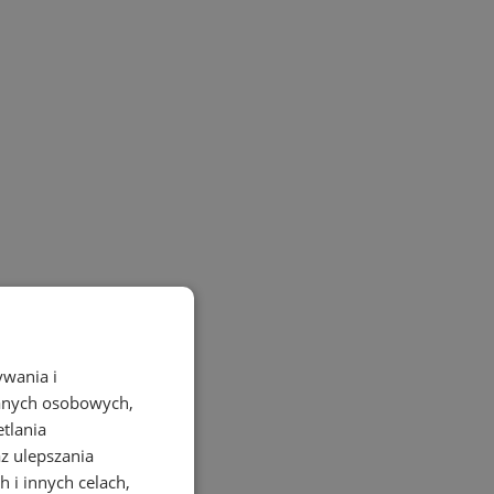
ywania i
danych osobowych,
etlania
az ulepszania
 i innych celach,