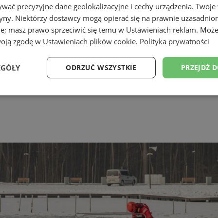
wać precyzyjne dane geolokalizacyjne i cechy urządzenia. Twoje
tryny. Niektórzy dostawcy mogą opierać się na prawnie uzasadnio
ie; masz prawo sprzeciwić się temu w
Ustawieniach reklam
. Może
woją zgodę w
Ustawieniach plików cookie
.
Polityka prywatności
EGÓŁY
ODRZUĆ WSZYSTKIE
PRZEJDŹ 
Wydajność
Targetowanie
Funkcjonalność
Ni
ezbędne
Wydajność
Targetowanie
Funkcjonalność
Niesklasyfikow
ie umożliwiają korzystanie z podstawowych funkcji strony internetowej, takich jak log
Bez niezbędnych plików cookie nie można prawidłowo korzystać ze strony internetowe
Okres
Provider
/
Domena
Opis
przechowywania