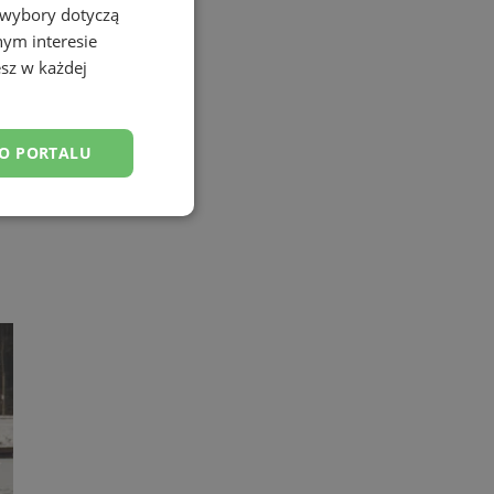
 wybory dotyczą
nym interesie
sz w każdej
DO PORTALU
esklasyfikowane
ane
owanie użytkownika i
j.