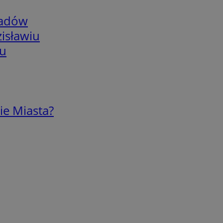
adów
isławiu
iu
ie Miasta?