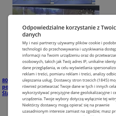
Odpowiedzialne korzystanie z Twoi
danych
My i nasi partnerzy używamy plików cookie i podob
technologii do przechowywania i uzyskiwania dostę
informacji na Twoim urządzeniu oraz do przetwarza
osobowych, takich jak Twój adres IP, unikalne identyf
dane przeglądania, w celu wyświetlania spersonali
reklam i treści, pomiaru reklam i treści, analizy odb
80 przypadków przekroczenia prędkości
ulepszania usług.
Dostawcy stron trzecich (1845)
mo
podczas akcji "Prędkość" w Wodzisławiu
również przetwarzać Twoje dane w tych i innych cel
Śląskim
wykorzystywać precyzyjne dane geolokalizacyjne i c
urządzenia. Twoje wybory dotyczą wyłącznie tej witr
Niektórzy dostawcy mogą opierać się na prawnie
uzasadnionym interesie zamiast na zgodzie; masz p