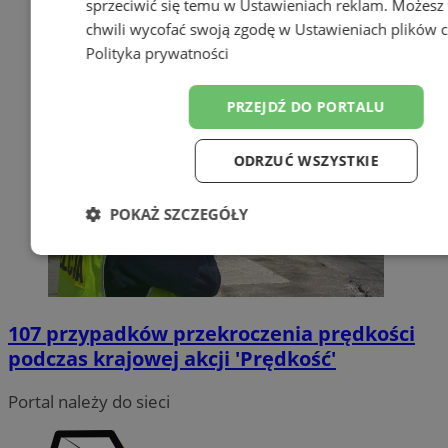
sprzeciwić się temu w
Ustawieniach reklam
. Możesz
chwili wycofać swoją zgodę w
Ustawieniach plików 
Polityka prywatności
PRZEJDŹ DO PORTALU
ODRZUĆ WSZYSTKIE
POKAŻ SZCZEGÓŁY
Niezbędne
Wydajność
Target
107 przypadków przekroczenia prędkości
Funkcjonalność
Niesklasyfiko
podczas krajowej akcji 'Prędkość'
Portal należy do sieci