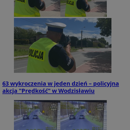
63 wykroczenia w jeden dzień – policyjna
akcja "Prędkość" w Wodzisławiu