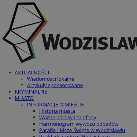
AKTUALNOŚCI
Wiadomości lokalne
Artykuły sponsorowane
KRYMINALNE
MIASTO
INFORMACJE O MIEŚCIE
Historia miasta
Ważne adresy i telefony
Harmonogram wywozu odpadów
Parafie i Msze Święte w Wodzisławiu
Rozkłady jazdy w Wodzisławiu