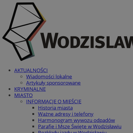
AKTUALNOŚCI
Wiadomości lokalne
Artykuły sponsorowane
KRYMINALNE
MIASTO
INFORMACJE O MIEŚCIE
Historia miasta
Ważne adresy i telefony
Harmonogram wywozu odpadów
Parafie i Msze Święte w Wodzisławiu
Rozkłady jazdy w Wodzisławiu