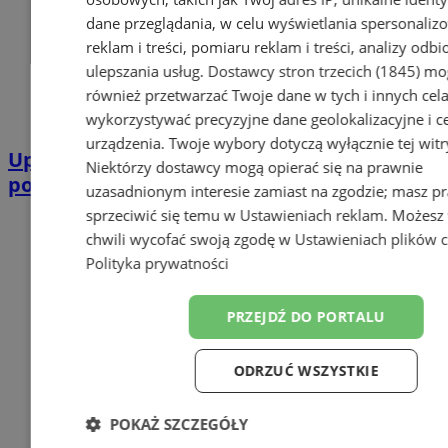
dane przeglądania, w celu wyświetlania spersonali
reklam i treści, pomiaru reklam i treści, analizy odb
ulepszania usług.
Dostawcy stron trzecich (1845)
mo
również przetwarzać Twoje dane w tych i innych cel
wykorzystywać precyzyjne dane geolokalizacyjne i c
urządzenia. Twoje wybory dotyczą wyłącznie tej witr
Upiecz szarlotkę i weź udział w konkursie
Niektórzy dostawcy mogą opierać się na prawnie
podczas Dni Wodzisławia Śląskiego
uzasadnionym interesie zamiast na zgodzie; masz p
sprzeciwić się temu w
Ustawieniach reklam
. Możesz
chwili wycofać swoją zgodę w
Ustawieniach plików 
Polityka prywatności
PRZEJDŹ DO PORTALU
ODRZUĆ WSZYSTKIE
POKAŻ SZCZEGÓŁY