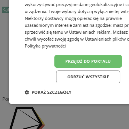
wykorzystywać precyzyjne dane geolokalizacyjne i c
Kategoria nie zawiera żadnych prezentacji firm.
urządzenia. Twoje wybory dotyczą wyłącznie tej witr
Niektórzy dostawcy mogą opierać się na prawnie
Dodaj firmę
uzasadnionym interesie zamiast na zgodzie; masz p
sprzeciwić się temu w
Ustawieniach reklam
. Możesz
Pozostałe firmy w kategorii
chwili wycofać swoją zgodę w
Ustawieniach plików 
reklama
Polityka prywatności
Tworzenie stron www -
PRZEJDŹ DO PORTALU
Wodzisław Śląski
reklama
ODRZUĆ WSZYSTKIE
reklama
POKAŻ SZCZEGÓŁY
Portal należy do sieci
Niezbędne
Wydajność
Target
Funkcjonalność
Niesklasyfiko