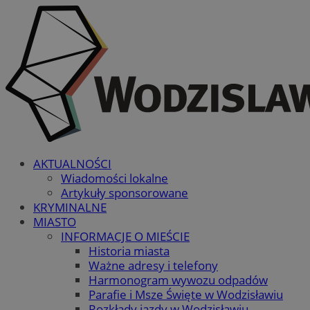
AKTUALNOŚCI
Wiadomości lokalne
Artykuły sponsorowane
KRYMINALNE
MIASTO
INFORMACJE O MIEŚCIE
Historia miasta
Ważne adresy i telefony
Harmonogram wywozu odpadów
Parafie i Msze Święte w Wodzisławiu
Rozkłady jazdy w Wodzisławiu