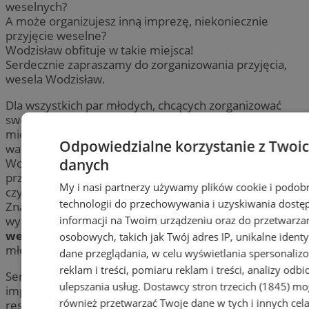
weselnych?
A może organizujesz inną imprezę, niekoniecznie
przyjęcie weselne?
Wodzisław obfituje w takie miejsca!
Serdecznie zapraszamy do zorganizowania przyjęcia,
wesela Wodzisław.
Dla wszystkich par młodych, chcących zorganizować
swoje wesela w Wodzisławiu, przygotowaliśmy katalog
miejsc (
sal
,
domów okolicznościowych
), w których
Odpowiedzialne korzystanie z Twoi
warto wyprawić swoje przyjęcie weselne.
danych
Wodzisław i okolice oferują wiele miejsc do organizacji
przyjęcia z różnych okazji, takich jak
sala bankietowa
My i nasi partnerzy używamy plików cookie i podob
czy
sala balowa
.
technologii do przechowywania i uzyskiwania dostę
Znajdziesz tutaj idealne miejsce na wesele – swój
informacji na Twoim urządzeniu oraz do przetwarza
wymarzony
dom przyjęć okolicznościowych
,
dom
weselny
dla nawet najbardziej wybrednych par
osobowych, takich jak Twój adres IP, unikalne identyf
młodych!
dane przeglądania, w celu wyświetlania spersonali
reklam i treści, pomiaru reklam i treści, analizy odb
Serdecznie zapraszamy Państwa do organizowania
ulepszania usług.
Dostawcy stron trzecich (1845)
mo
imprez okolicznościowych w wodzisławskich
również przetwarzać Twoje dane w tych i innych cel
restauracjach! Być może mają jeszcze
wolne terminy!