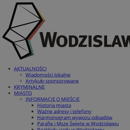
AKTUALNOŚCI
Wiadomości lokalne
Artykuły sponsorowane
KRYMINALNE
MIASTO
INFORMACJE O MIEŚCIE
Historia miasta
Ważne adresy i telefony
Harmonogram wywozu odpadów
Parafie i Msze Święte w Wodzisławiu
Rozkłady jazdy w Wodzisławiu