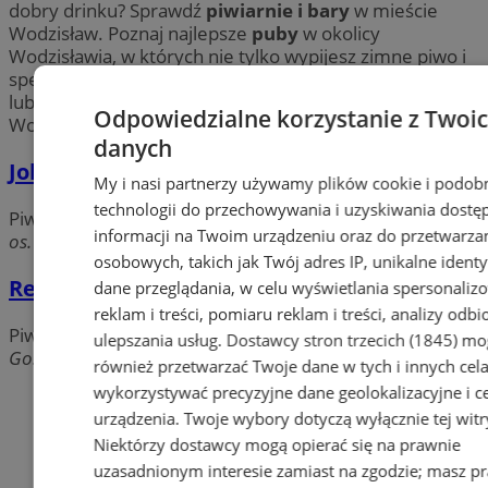
dobry drinku? Sprawdź
piwiarnie i bary
w mieście
Wodzisław. Poznaj najlepsze
puby
w okolicy
Wodzisławia, w których nie tylko wypijesz zimne piwo i
spędzisz czas ze znajomymi, ale także obejrzysz mecz
lub koncert. Znajdź swoje ulubione miejsce w
Odpowiedzialne korzystanie z Twoi
Wodzisławiu.
danych
Joker. Bar
My i nasi partnerzy używamy plików cookie i podob
technologii do przechowywania i uzyskiwania dostę
Piwiarnie, bary, puby
informacji na Twoim urządzeniu oraz do przetwarza
os. 1 Maja, 44-304 Wodzisław Śląski
osobowych, takich jak Twój adres IP, unikalne identyf
Remiza Pub
dane przeglądania, w celu wyświetlania spersonali
reklam i treści, pomiaru reklam i treści, analizy odb
Piwiarnie, bary, puby
ulepszania usług.
Dostawcy stron trzecich (1845)
mo
Gosława, 44-300 Wodzisław Śląski
również przetwarzać Twoje dane w tych i innych cel
wykorzystywać precyzyjne dane geolokalizacyjne i c
Dodaj firmę
urządzenia. Twoje wybory dotyczą wyłącznie tej witr
Pozostałe firmy w kategorii
Niektórzy dostawcy mogą opierać się na prawnie
uzasadnionym interesie zamiast na zgodzie; masz p