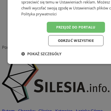
reklama
sprzeciwić się temu w
Ustawieniach reklam
. Możesz
chwili wycofać swoją zgodę w
Ustawieniach plików 
Tworzenie stron www -
Polityka prywatności
Wodzisław Śląski
PRZEJDŹ DO PORTALU
reklama
reklama
ODRZUĆ WSZYSTKIE
Portal należy do sieci
POKAŻ SZCZEGÓŁY
Niezbędne
Wydajność
Target
Funkcjonalność
Niesklasyfiko
Bytom
-
Chorzów
-
Gliwice
-
Katowice
-
Łaziska Górne
-