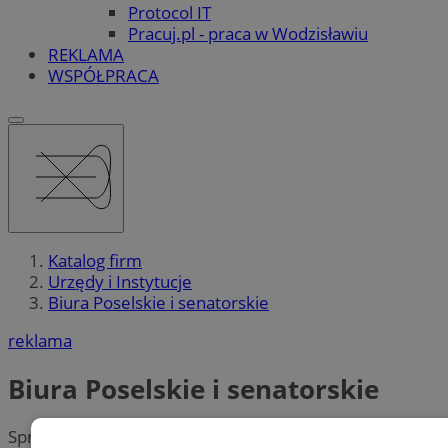
Protocol IT
Pracuj.pl - praca w Wodzisławiu
REKLAMA
WSPÓŁPRACA
Katalog firm
Urzędy i Instytucje
Biura Poselskie i senatorskie
reklama
Biura Poselskie i senatorskie
Sprawdź gdzie znajduje się
biuro poselskie
lub