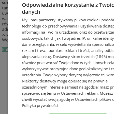
senatorskie
w mieście Wodzisław. Możesz odwiedzić
Odpowiedzialne korzystanie z Twoi
tam posła lub senatora oraz zgłosić się ze swoimi
danych
uwagami, pomysłami i problemami dotyczącymi
waszego regionu. Jeśli zajdzie taka potrzeba możesz
My i nasi partnerzy używamy plików cookie i podob
również liczyć na poradę prawną lub prawno-
technologii do przechowywania i uzyskiwania dostę
administracyjną.
Biuro poselskie i senatorskie
informacji na Twoim urządzeniu oraz do przetwarza
zawsze jest otwarte dla wszystkich mieszkańców
osobowych, takich jak Twój adres IP, unikalne identyf
Wodzisławia. Sprawdź adres i numer telefonu już teraz!
dane przeglądania, w celu wyświetlania spersonali
Kategoria nie zawiera żadnych prezentacji firm.
reklam i treści, pomiaru reklam i treści, analizy odb
ulepszania usług.
Dostawcy stron trzecich (1845)
mo
Dodaj firmę
również przetwarzać Twoje dane w tych i innych cel
wykorzystywać precyzyjne dane geolokalizacyjne i c
Pozostałe firmy w kategorii
urządzenia. Twoje wybory dotyczą wyłącznie tej witr
Niektórzy dostawcy mogą opierać się na prawnie
reklama
uzasadnionym interesie zamiast na zgodzie; masz p
sprzeciwić się temu w
Ustawieniach reklam
. Możesz
Tworzenie stron www -
Wodzisław Śląski
chwili wycofać swoją zgodę w
Ustawieniach plików 
Polityka prywatności
reklama