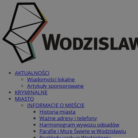
AKTUALNOŚCI
Wiadomości lokalne
Artykuły sponsorowane
KRYMINALNE
MIASTO
INFORMACJE O MIEŚCIE
Historia miasta
Ważne adresy i telefony
Harmonogram wywozu odpadów
Parafie i Msze Święte w Wodzisławiu
Rozkłady jazdy w Wodzisławiu