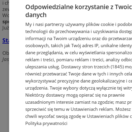
i chciałbyś to zmienić? Jest zima i nie możesz ćwiczyć na
Odpowiedzialne korzystanie z Twoi
zewnątrz? Sprawdź
obiekty sportowe
w mieście
danych
Wodzisław. Dowiedz się więcej o krytych
obiektach
sportowych
w Wodzisławiu takich jak hale, czy boiska.
My i nasi partnerzy używamy plików cookie i podob
Już dziś zacznij dbać o swoje zdrowie i swoją sylwetkę!
technologii do przechowywania i uzyskiwania dostę
informacji na Twoim urządzeniu oraz do przetwarza
Stadion Blazy
osobowych, takich jak Twój adres IP, unikalne identyf
dane przeglądania, w celu wyświetlania spersonali
Obiekty sportowe
Jastrzębska, 44-304 Wodzisław Śląski
reklam i treści, pomiaru reklam i treści, analizy odb
ulepszania usług.
Dostawcy stron trzecich (1845)
mo
Dodaj firmę
również przetwarzać Twoje dane w tych i innych cel
wykorzystywać precyzyjne dane geolokalizacyjne i c
Pozostałe firmy w kategorii
urządzenia. Twoje wybory dotyczą wyłącznie tej witr
Niektórzy dostawcy mogą opierać się na prawnie
reklama
uzasadnionym interesie zamiast na zgodzie; masz p
sprzeciwić się temu w
Ustawieniach reklam
. Możesz
Tworzenie stron www -
chwili wycofać swoją zgodę w
Ustawieniach plików 
Wodzisław Śląski
Polityka prywatności
reklama