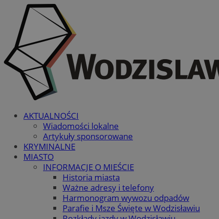
AKTUALNOŚCI
Wiadomości lokalne
Artykuły sponsorowane
KRYMINALNE
MIASTO
INFORMACJE O MIEŚCIE
Historia miasta
Ważne adresy i telefony
Harmonogram wywozu odpadów
Parafie i Msze Święte w Wodzisławiu
Rozkłady jazdy w Wodzisławiu