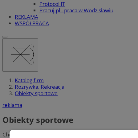
Protocol IT
Pracuj.pl - praca w Wodzisławiu
REKLAMA
WSPÓŁPRACA
Katalog firm
Rozrywka, Rekreacja
Obiekty sportowe
reklama
Obiekty sportowe
Chcesz być bardziej aktywny? Ostatnio mniej się ruszać