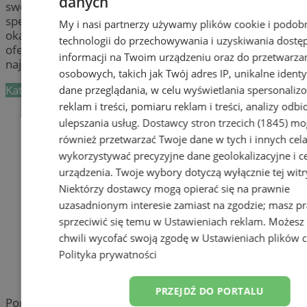
danych
swojego dziecka w Wodzisławiu? Zapewnij dziecku
specjalistyczną opiekę, a przy okazji spraw by miało
My i nasi partnerzy używamy plików cookie i podob
okazję na naukę i zabawę z rówieśnikami. Sprawdź
technologii do przechowywania i uzyskiwania dostę
ofertę
żłobków
w mieście Wodzisław i wybierz
informacji na Twoim urządzeniu oraz do przetwarza
najlepsze miejsce dla twojego malucha.
osobowych, takich jak Twój adres IP, unikalne identyf
Kategoria nie zawiera żadnych prezentacji firm.
dane przeglądania, w celu wyświetlania spersonali
reklam i treści, pomiaru reklam i treści, analizy odb
Dodaj firmę
ulepszania usług.
Dostawcy stron trzecich (1845)
mo
również przetwarzać Twoje dane w tych i innych cel
Pozostałe firmy w kategorii
wykorzystywać precyzyjne dane geolokalizacyjne i c
urządzenia. Twoje wybory dotyczą wyłącznie tej witr
reklama
Niektórzy dostawcy mogą opierać się na prawnie
uzasadnionym interesie zamiast na zgodzie; masz p
Tworzenie stron www -
sprzeciwić się temu w
Ustawieniach reklam
. Możesz
Wodzisław Śląski
chwili wycofać swoją zgodę w
Ustawieniach plików 
reklama
Polityka prywatności
reklama
PRZEJDŹ DO PORTALU
Portal należy do sieci