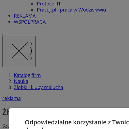
Protocol IT
Pracuj.pl - praca w Wodzisławiu
REKLAMA
WSPÓŁPRACA
Katalog firm
Nauka
Żłobki i kluby malucha
reklama
Żłobki i kluby malucha
Odpowiedzialne korzystanie z Twoi
Szukasz najlepszego
żłobka lub klubu malucha
dla