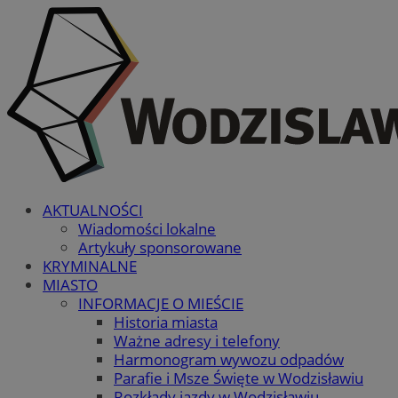
AKTUALNOŚCI
Wiadomości lokalne
Artykuły sponsorowane
KRYMINALNE
MIASTO
INFORMACJE O MIEŚCIE
Historia miasta
Ważne adresy i telefony
Harmonogram wywozu odpadów
Parafie i Msze Święte w Wodzisławiu
Rozkłady jazdy w Wodzisławiu