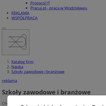
Protocol IT
Pracuj.pl - praca w Wodzisławiu
REKLAMA
WSPÓŁPRACA
Katalog firm
Nauka
Szkoły zawodowe i branżowe
reklama
Szkoły zawodowe i branżowe
Chcesz w przyszłości nie musieć się martwić o pracę?