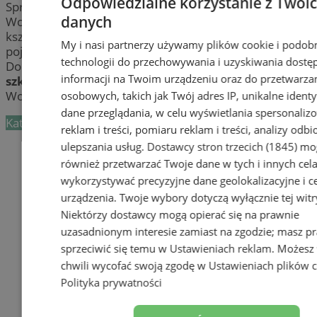
Odpowiedzialne korzystanie z Twoi
Sprawdź
szkoły zawodowe i branżowe
w
danych
Wodzisławiu. Dowiedz się więcej o kierunkach
kształcenia takich jak: fryzjer, lakiernik, mechanik
My i nasi partnerzy używamy plików cookie i podob
pojazdów samochodowych, cukiernik, czy piekarz.
technologii do przechowywania i uzyskiwania dostę
Dobry fach w ręku to prawdziwe złoto – zdobądź go ze
informacji na Twoim urządzeniu oraz do przetwarza
szkołami zawodowymi i branżowymi
w mieście
Wodzisław.
osobowych, takich jak Twój adres IP, unikalne identyf
dane przeglądania, w celu wyświetlania spersonali
Kategoria nie zawiera żadnych prezentacji firm.
reklam i treści, pomiaru reklam i treści, analizy odb
ulepszania usług.
Dostawcy stron trzecich (1845)
mo
Dodaj firmę
również przetwarzać Twoje dane w tych i innych cel
Pozostałe firmy w kategorii
wykorzystywać precyzyjne dane geolokalizacyjne i c
urządzenia. Twoje wybory dotyczą wyłącznie tej witr
reklama
Niektórzy dostawcy mogą opierać się na prawnie
uzasadnionym interesie zamiast na zgodzie; masz p
Tworzenie stron www -
sprzeciwić się temu w
Ustawieniach reklam
. Możesz
Wodzisław Śląski
chwili wycofać swoją zgodę w
Ustawieniach plików 
Polityka prywatności
reklama
reklama