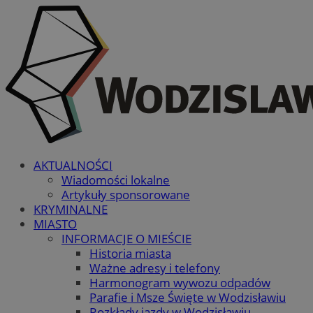
AKTUALNOŚCI
Wiadomości lokalne
Artykuły sponsorowane
KRYMINALNE
MIASTO
INFORMACJE O MIEŚCIE
Historia miasta
Ważne adresy i telefony
Harmonogram wywozu odpadów
Parafie i Msze Święte w Wodzisławiu
Rozkłady jazdy w Wodzisławiu