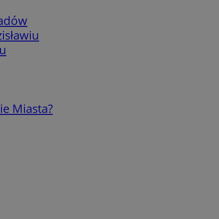
adów
isławiu
iu
ie Miasta?