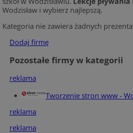
szkół w Wodzisławiu.
Lekcje pływania
Ni
Wodzisław i wybierz najlepszą.
Niezbędne pliki cook
zarządzanie kontem. 
Kategoria nie zawiera żadnych prezentac
Nazwa
Dodaj firmę
QeSessID
SessID
Pozostałe firmy w kategorii
MvSessID
INGRESSCOOKIE
reklama
euds
Tworzenie stron www - Wo
__cf_bm
reklama
reklama
li_gc