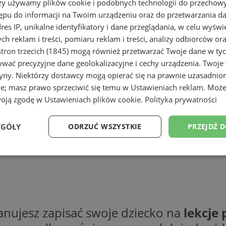
rzy używamy plików cookie i podobnych technologii do przechow
ępu do informacji na Twoim urządzeniu oraz do przetwarzania 
dres IP, unikalne identyfikatory i dane przeglądania, w celu wyświ
h reklam i treści, pomiaru reklam i treści, analizy odbiorców or
tron trzecich (1845)
mogą również przetwarzać Twoje dane w tych
wać precyzyjne dane geolokalizacyjne i cechy urządzenia. Twoje
tryny. Niektórzy dostawcy mogą opierać się na prawnie uzasadnio
ie; masz prawo sprzeciwić się temu w
Ustawieniach reklam
. Może
woją zgodę w
Ustawieniach plików cookie
.
Polityka prywatności
EGÓŁY
ODRZUĆ WSZYSTKIE
PRZEJDŹ 
Wydajność
Targetowanie
Funkcjonalność
Ni
anujesz zapisać swoje dziecko na
lekcje 