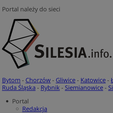
Portal należy do sieci
__Secure-ROLLOU
CookieScriptConse
VISITOR_PRIVACY_
Bytom
-
Chorzów
-
Gliwice
-
Katowice
-
Ruda Śląska
-
Rybnik
-
Siemianowice
-
S
Portal
suid
Redakcja