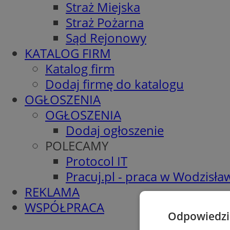
Straż Miejska
Straż Pożarna
Sąd Rejonowy
KATALOG FIRM
Katalog firm
Dodaj firmę do katalogu
OGŁOSZENIA
OGŁOSZENIA
Dodaj ogłoszenie
POLECAMY
Protocol IT
Pracuj.pl - praca w Wodzisła
REKLAMA
WSPÓŁPRACA
Odpowiedzia