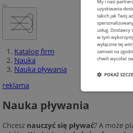
My i nasi partne
uzyskiwania dost
takich jak Twój a
spersonalizowanyc
usług.
Dostawcy s
w tym wykorzysty
wyłącznie tej wi
Katalog firm
zamiast na zgodz
Nauka
chwili wycofać s
Nauka pływania
POKAŻ SZCZ
reklama
Niezbędne
Nauka pływania
Chcesz
nauczyć się pływać
? A może pl