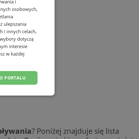
ywania i
danych osobowych,
etlania
az ulepszania
 i innych celach,
 wybory dotyczą
nym interesie
sz w każdej
DO PORTALU
esklasyfikowane
pływania
? Poniżej znajduje się lista