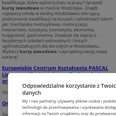
kwalifikacje, które wykorzystasz w pracy? Sprawdź
kursy zawodowe
w mieście Wodzisław. Znajdź
najlepszą szkołę w okolicy Wodzisławia oferującą
podnoszenie kwalifikacji na kursach i szkoleniach takich
jak: mechanika motocyklowa, motoryzacja,
hotelarstwo, turystyka, kosmetyka, ekonomia,
księgowość, gastronomia. Dowiedz się więcej o
bezpłatnych szkołach policealnych i liceach
ogólnokształcących dla dorosłych w Wodzisławiu.
Wybierz
kursy zawodowe
i zaprojektuj swoją nową
karierę!
Europejskie Centrum Kształcenia PASCAL
Liceum ogólnokształcące dla dorosłych
oraz szkoły policealne
Odpowiedzialne korzystanie z Twoi
danych
Osiedle XXX-lecia, 44-286 Wodzisław Śląski
My i nasi partnerzy używamy plików cookie i podob
Omega Ośrodek Szkolenia Zawodowego
technologii do przechowywania i uzyskiwania dostę
informacji na Twoim urządzeniu oraz do przetwarza
Św. Urbana, 41-800 Zabrze