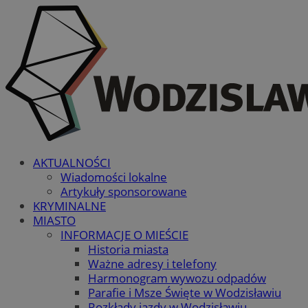
AKTUALNOŚCI
Wiadomości lokalne
Artykuły sponsorowane
KRYMINALNE
MIASTO
INFORMACJE O MIEŚCIE
Historia miasta
Ważne adresy i telefony
Harmonogram wywozu odpadów
Parafie i Msze Święte w Wodzisławiu
Rozkłady jazdy w Wodzisławiu