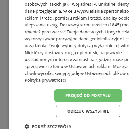
osobowych, takich jak Twój adres IP, unikalne identyf
dane przeglądania, w celu wyświetlania spersonali
reklam i treści, pomiaru reklam i treści, analizy odb
ulepszania usług.
Dostawcy stron trzecich (1845)
mo
również przetwarzać Twoje dane w tych i innych cel
wykorzystywać precyzyjne dane geolokalizacyjne i c
urządzenia. Twoje wybory dotyczą wyłącznie tej witr
Niektórzy dostawcy mogą opierać się na prawnie
uzasadnionym interesie zamiast na zgodzie; masz p
sprzeciwić się temu w
Ustawieniach reklam
. Możesz
Dodaj firmę
chwili wycofać swoją zgodę w
Ustawieniach plików 
Polityka prywatności
Pozostałe firmy w kategorii
PRZEJDŹ DO PORTALU
reklama
Tworzenie stron www -
ODRZUĆ WSZYSTKIE
Wodzisław Śląski
POKAŻ SZCZEGÓŁY
reklama