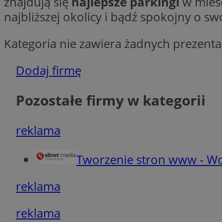
znajdują się
najlepsze parkingi
w mieś
Ni
najbliższej okolicy i bądź spokojny o s
Niezbędne pliki cook
zarządzanie kontem. 
Kategoria nie zawiera żadnych prezentac
Nazwa
Dodaj firmę
QeSessID
SessID
Pozostałe firmy w kategorii
MvSessID
INGRESSCOOKIE
reklama
euds
Tworzenie stron www - Wo
__cf_bm
reklama
reklama
li_gc