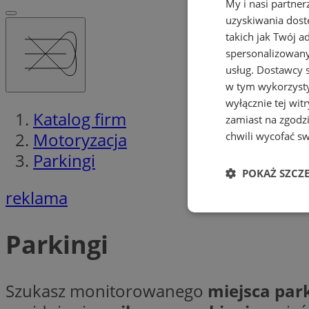
My i nasi partne
uzyskiwania dost
takich jak Twój a
spersonalizowanyc
usług.
Dostawcy s
w tym wykorzysty
wyłącznie tej wi
Katalog firm
zamiast na zgodz
Motoryzacja
chwili wycofać s
Parkingi
POKAŻ SZCZ
reklama
Niezbędne
Parkingi
Szukasz monitorowanego
miejsca pa