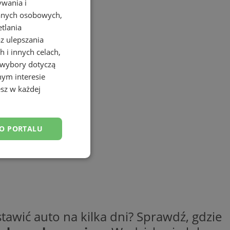
ywania i
danych osobowych,
etlania
az ulepszania
 i innych celach,
 wybory dotyczą
nym interesie
sz w każdej
DO PORTALU
esklasyfikowane
tawić auto na kilka dni? Sprawdź, gdzie