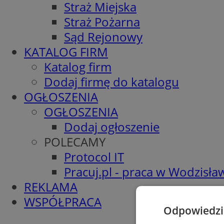
Straż Miejska
Straż Pożarna
Sąd Rejonowy
KATALOG FIRM
Katalog firm
Dodaj firmę do katalogu
OGŁOSZENIA
OGŁOSZENIA
Dodaj ogłoszenie
POLECAMY
Protocol IT
Pracuj.pl - praca w Wodzisła
REKLAMA
WSPÓŁPRACA
Odpowiedzia