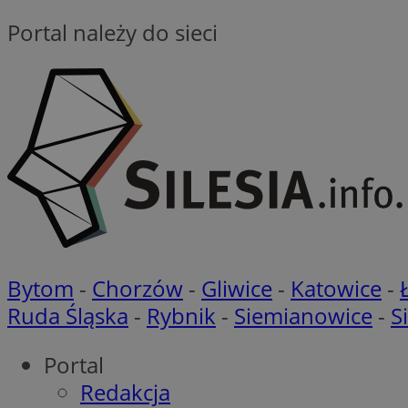
Portal należy do sieci
__Secure-ROLLOU
CookieScriptConse
VISITOR_PRIVACY_
Bytom
-
Chorzów
-
Gliwice
-
Katowice
-
Ruda Śląska
-
Rybnik
-
Siemianowice
-
S
Portal
suid
Redakcja