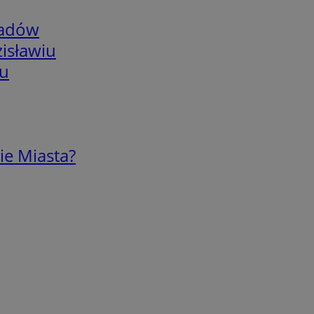
adów
isławiu
iu
ie Miasta?