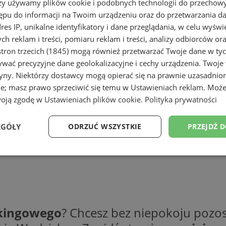
rzy używamy plików cookie i podobnych technologii do przechow
ępu do informacji na Twoim urządzeniu oraz do przetwarzania 
dres IP, unikalne identyfikatory i dane przeglądania, w celu wyświ
h reklam i treści, pomiaru reklam i treści, analizy odbiorców or
tron trzecich (1845)
mogą również przetwarzać Twoje dane w tych
wać precyzyjne dane geolokalizacyjne i cechy urządzenia. Twoje
tryny. Niektórzy dostawcy mogą opierać się na prawnie uzasadnio
ie; masz prawo sprzeciwić się temu w
Ustawieniach reklam
. Może
woją zgodę w
Ustawieniach plików cookie
.
Polityka prywatności
EGÓŁY
ODRZUĆ WSZYSTKIE
PRZEJDŹ 
Wydajność
Targetowanie
Funkcjonalność
Ni
rkingowego
? Chcesz bez niepokoju pozos