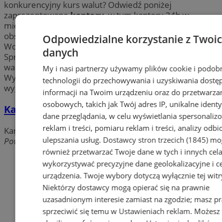
konkurencyjny kurs walut? Odwiedź poniżej
zaprezentowane
kantory
, w tym kantory 24h w
miejscowości Wodzisław, gdzie dbają o ekspresową
obsługę i atrakcyjne warunki. Wskazane
kantory
w
Odpowiedzialne korzystanie z Twoi
Wodzisławiu gwarantują najatrakcyjniejszą ofertę.
danych
Sprawdź sam! Jeśli wyjeżdżasz za granicę i potrzebujesz
waluty koniecznie sprawdź kantory w Wodzisławiu.
My i nasi partnerzy używamy plików cookie i podob
Wybierz placówkę w której dokonasz szybkiej i
technologii do przechowywania i uzyskiwania dostę
wygodnej
wymiany walut
po atrakcyjnych kursach.
informacji na Twoim urządzeniu oraz do przetwarza
osobowych, takich jak Twój adres IP, unikalne identyf
Kantor Wymiany Walut Stefan Tatarczyk
dane przeglądania, w celu wyświetlania spersonali
reklam i treści, pomiaru reklam i treści, analizy odb
Kantory
ulepszania usług.
Dostawcy stron trzecich (1845)
mo
Powstańców Śl., 44-300 Wodzisław Śląski
również przetwarzać Twoje dane w tych i innych cel
Dodaj firmę
wykorzystywać precyzyjne dane geolokalizacyjne i c
urządzenia. Twoje wybory dotyczą wyłącznie tej witr
Pozostałe firmy w kategorii
Niektórzy dostawcy mogą opierać się na prawnie
uzasadnionym interesie zamiast na zgodzie; masz p
reklama
sprzeciwić się temu w
Ustawieniach reklam
. Możesz