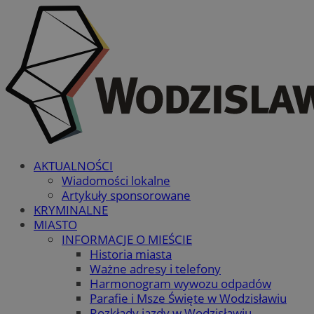
AKTUALNOŚCI
Wiadomości lokalne
Artykuły sponsorowane
KRYMINALNE
MIASTO
INFORMACJE O MIEŚCIE
Historia miasta
Ważne adresy i telefony
Harmonogram wywozu odpadów
Parafie i Msze Święte w Wodzisławiu
Rozkłady jazdy w Wodzisławiu