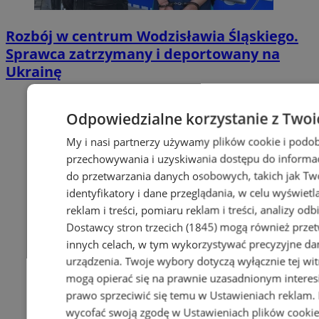
Rozbój w centrum Wodzisławia Śląskiego.
Sprawca zatrzymany i deportowany na
Ukrainę
Odpowiedzialne korzystanie z Twoi
My i nasi partnerzy używamy plików cookie i podob
przechowywania i uzyskiwania dostępu do informac
do przetwarzania danych osobowych, takich jak Twó
identyfikatory i dane przeglądania, w celu wyświet
reklam i treści, pomiaru reklam i treści, analizy od
Dostawcy stron trzecich (1845)
mogą również przetw
innych celach, w tym wykorzystywać precyzyjne dan
urządzenia. Twoje wybory dotyczą wyłącznie tej wi
mogą opierać się na prawnie uzasadnionym interesi
prawo sprzeciwić się temu w
Ustawieniach reklam
.
wycofać swoją zgodę w
Ustawieniach plików cooki