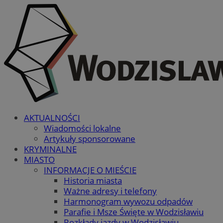
AKTUALNOŚCI
Wiadomości lokalne
Artykuły sponsorowane
KRYMINALNE
MIASTO
INFORMACJE O MIEŚCIE
Historia miasta
Ważne adresy i telefony
Harmonogram wywozu odpadów
Parafie i Msze Święte w Wodzisławiu
Rozkłady jazdy w Wodzisławiu