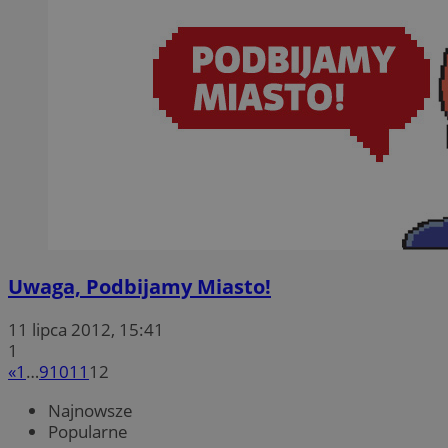
Uwaga, Podbijamy Miasto!
11 lipca 2012, 15:41
1
«
1
…
9
10
11
12
Najnowsze
Popularne